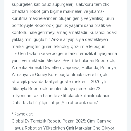
süpürgeler, kablosuz süpürgeler, ıslak/kuru temizlik
cihazları, robot çim biçme makineleri ve yıkama-
kurutma makinelerinden oluşan geniş ve yenilikçi ürün
portföyüyle Roborock, günlük yaşamı daha pratik ve
konforlu hale getirmeyi amaçlamaktadır. Kullanıcı odaklı
yaklaşımını güçlü bir Ar-Ge altyapısıyla destekleyen
marka, geliştirdiği ileri teknoloji çözümlerle bugün
170’ten fazla ülke ve bölgede farklı temizlik ihtiyaçlarına
yanıt vermektedir. Merkezi Pekin’de bulunan Roborock;
Amerika Birleşik Devletleri, Japonya, Hollanda, Polonya,
Almanya ve Güney Kore başta olmak üzere birçok
stratejik pazarda faaliyet göstermektedir. 2026 yılı
itibarıyla Roborock ürünleri dünya genelinde 22
milyondan fazla hanede aktif olarak kullanılmaktadır.
Daha fazla bilgi için: https://tr.roborock.com/
*Kaynaklar:
Global Ev Temizlik Robotu Pazarı 2025: Çim, Cam ve
Havuz Robotları Yükselirken Çinli Markalar Öne Çıkıyor