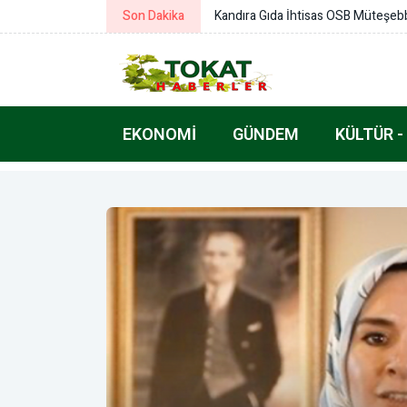
Son Dakika
Kandıra Gıda İhtisas OSB Müteşebb
EKONOMI
GÜNDEM
KÜLTÜR -