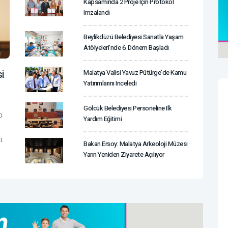
Kapsamında 2 Proje Için Protokol
Imzalandı
Beylikdüzü Belediyesi Sanatla Yaşam
Atölyeleri’nde 6. Dönem Başladı
si
Malatya Valisi Yavuz Pütürge'de Kamu
Yatırımlarını Inceledi
Gölcük Belediyesi Personeline Ilk
p
Yardım Eğitimi
i.
Bakan Ersoy: Malatya Arkeoloji Müzesi
Yarın Yeniden Ziyarete Açılıyor