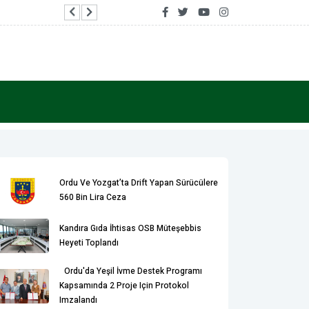
Ordu'da Yeşil İvme Destek Programı kapsamında
Ordu Ve Yozgat’ta Drift Yapan Sürücülere
560 Bin Lira Ceza
Kandıra Gıda İhtisas OSB Müteşebbis
Heyeti Toplandı
Ordu'da Yeşil İvme Destek Programı
Kapsamında 2 Proje Için Protokol
Imzalandı