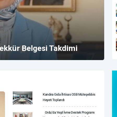
ekkür Belgesi Takdimi
Kandıra Gıda İhtisas OSB Müteşebbis
Heyeti Toplandı
Ordu'da Yeşil İvme Destek Programı