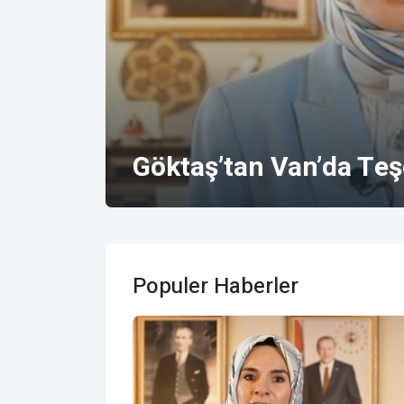
Göktaş’tan Van’da Teş
Populer Haberler