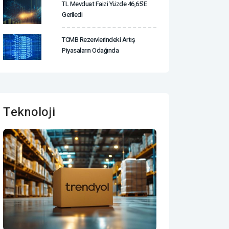
TL Mevduat Faizi Yüzde 46,65'e
Geriledi
TCMB Rezervlerindeki Artış
Piyasaların Odağında
Teknoloji