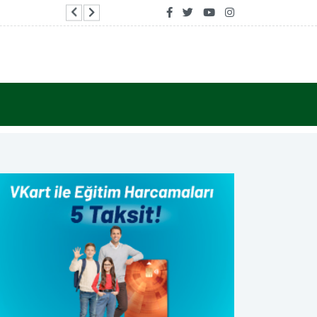
Antalya’da yangından etkilenen üreticilere ser