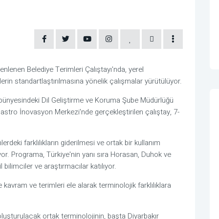
enlenen Belediye Terimleri Çalıştayı'nda, yerel
erin standartlaştırılmasına yönelik çalışmalar yürütülüyor.
ı bünyesindeki Dil Geliştirme ve Koruma Şube Müdürlüğü
astro İnovasyon Merkezi'nde gerçekleştirilen çalıştay, 7-
erdeki farklılıkların giderilmesi ve ortak bir kullanım
yor. Programa, Türkiye'nin yanı sıra Horasan, Duhok ve
 bilimciler ve araştırmacılar katılıyor.
 kavram ve terimleri ele alarak terminolojik farklılıklara
luşturulacak ortak terminolojinin, başta Diyarbakır