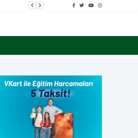
Bakan Yumaklı, MHP Kars İl Başkanlığını ziyaret 