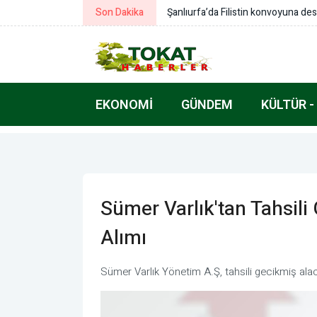
Son Dakika
Vali Canbolat, Ayaş’ta yatırımları ve
EKONOMI
GÜNDEM
KÜLTÜR -
Sümer Varlık'tan Tahsil
Alımı
Sümer Varlık Yönetim A.Ş, tahsili gecikmiş alac