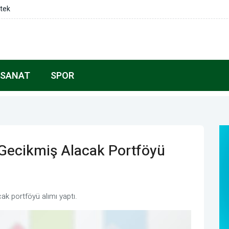
 çalışmaları inceledi
 SANAT
SPOR
i Gecikmiş Alacak Portföyü
ak portföyü alımı yaptı.