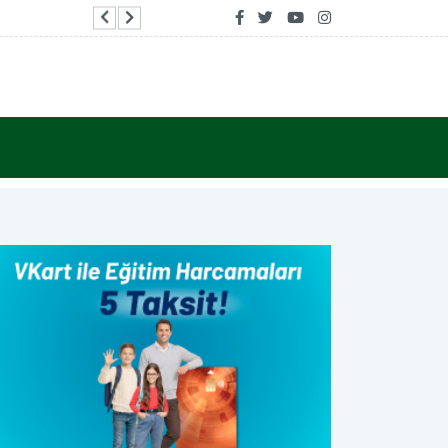
Şanlıurfa’da 14 yıldır aranan hükümlü yakalandı