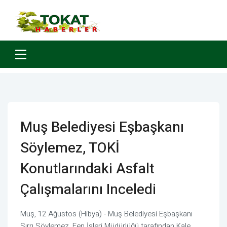
Muş Belediyesi Eşbaşkanı
Söylemez, TOKİ
Konutlarındaki Asfalt
Çalışmalarını Inceledi
Muş, 12 Ağustos (Hibya) - Muş Belediyesi Eşbaşkanı
Sırrı Söylemez, Fen İşleri Müdürlüğü tarafından Kale