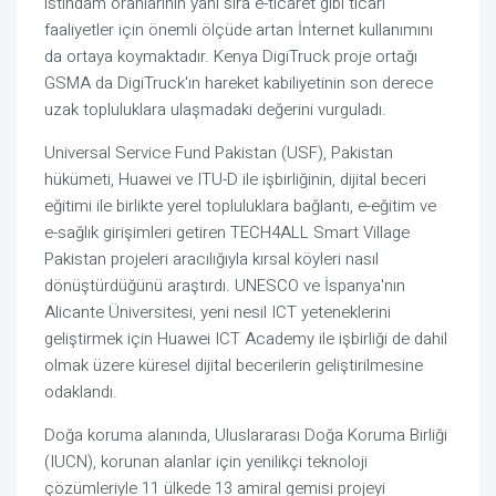
istihdam oranlarının yanı sıra e-ticaret gibi ticari
faaliyetler için önemli ölçüde artan İnternet kullanımını
da ortaya koymaktadır. Kenya DigiTruck proje ortağı
GSMA da DigiTruck'ın hareket kabiliyetinin son derece
uzak topluluklara ulaşmadaki değerini vurguladı.
Universal Service Fund Pakistan (USF), Pakistan
hükümeti, Huawei ve ITU-D ile işbirliğinin, dijital beceri
eğitimi ile birlikte yerel topluluklara bağlantı, e-eğitim ve
e-sağlık girişimleri getiren TECH4ALL Smart Village
Pakistan projeleri aracılığıyla kırsal köyleri nasıl
dönüştürdüğünü araştırdı. UNESCO ve İspanya'nın
Alicante Üniversitesi, yeni nesil ICT yeteneklerini
geliştirmek için Huawei ICT Academy ile işbirliği de dahil
olmak üzere küresel dijital becerilerin geliştirilmesine
odaklandı.
Doğa koruma alanında, Uluslararası Doğa Koruma Birliği
(IUCN), korunan alanlar için yenilikçi teknoloji
çözümleriyle 11 ülkede 13 amiral gemisi projeyi