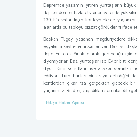
Depremde yaşamını yitiren yurttaşların büyü
depremden en fazla etkilenen ve en büyük yıkı
130 bin vatandaşın konteynerlerde yaşamını sü
alanlarda bu tabloyu bizzat gördüklerini ifade et
Başkan Tugay, yaşanan mağduriyetlere dikkat
eşyalarını kaybeden insanlar var. Bazı yurttaşl
depo ya da sığınak olarak göründüğü için e
diyemiyorlar. Bazı yurttaşlar ise ‘Evler bitti d
diyor. Kimi konutların ise altyapı sorunları 
ediliyor. Tüm bunları bir araya getirdiğini
kentlerden çıkarılırsa gerçekten gidecek 
yaşanmaz. Bizden, yaşadıkları sorunları dile get
Hibya Haber Ajansı