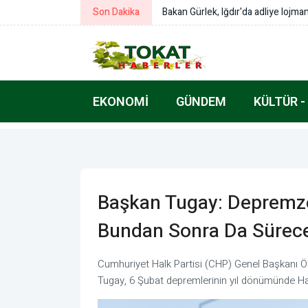
Son Dakika
Bakan Çiftçi: Türkeli’nin gönlümüz
EKONOMI
GÜNDEM
KÜLTÜR -
Başkan Tugay: Depremz
Bundan Sonra Da Sürec
Cumhuriyet Halk Partisi (CHP) Genel Başkanı Öz
Tugay, 6 Şubat depremlerinin yıl dönümünde Ha