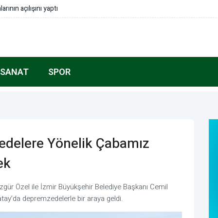
de müstesna bir yeri var
 SANAT
SPOR
edelere Yönelik Çabamız
ek
gür Özel ile İzmir Büyükşehir Belediye Başkanı Cemil
tay’da depremzedelerle bir araya geldi.