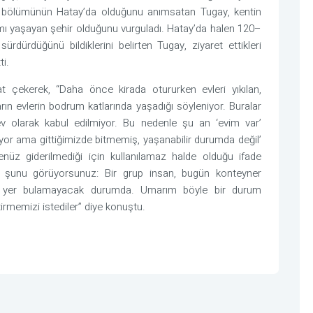
k bölümünün Hatay’da olduğunu anımsatan Tugay, kentin
mı yaşayan şehir olduğunu vurguladı. Hatay’da halen 120–
rdürdüğünü bildiklerini belirten Tugay, ziyaret ettikleri
ti.
 çekerek, “Daha önce kirada otururken evleri yıkılan,
arın evlerin bodrum katlarında yaşadığı söyleniyor. Buralar
v olarak kabul edilmiyor. Bu nedenle şu an ‘evim var’
eniyor ama gittiğimizde bitmemiş, yaşanabilir durumda değil’
henüz giderilmediği için kullanılamaz halde olduğu ifade
zde şunu görüyorsunuz: Bir grup insan, bugün konteyner
bir yer bulamayacak durumda. Umarım böyle bir durum
irmemizi istediler” diye konuştu.