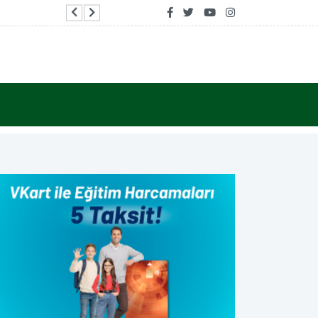
Bodrum Belediyesi'nin ilk emekli kafesi Pinaraltı