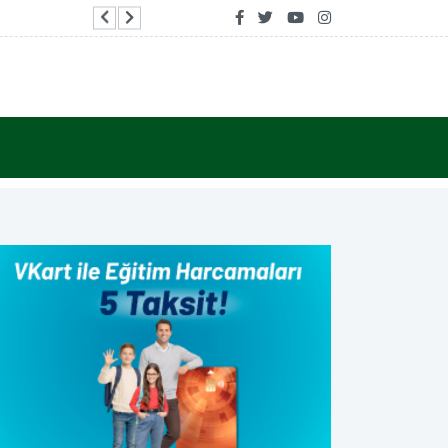
Bodrum Belediyesi'nin ilk emekli kafesi Pinaraltı