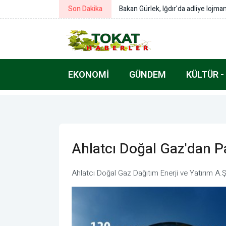
Son Dakika
Bakan Çiftçi: Türkeli’nin gönlümüz
EKONOMI
GÜNDEM
KÜLTÜR -
Ahlatcı Doğal Gaz'dan P
Ahlatcı Doğal Gaz Dağıtım Enerji ve Yatırım A.Ş’d