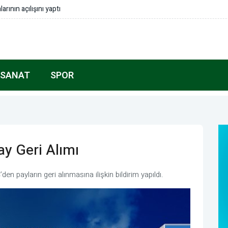
de müstesna bir yeri var
 SANAT
SPOR
ay Geri Alımı
en payların geri alınmasına ilişkin bildirim yapıldı.